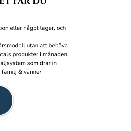
et får du
on eller något lager, och
ärsmodell utan att behöva
atals produkter i månaden.
säljsystem som drar in
 familj & vänner