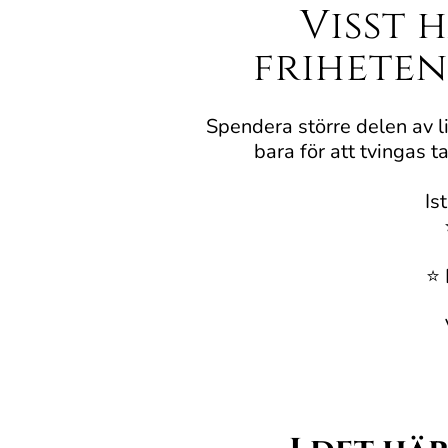
Visst 
friheten
Spendera större delen av li
bara för att tvingas 
Is
⭐️