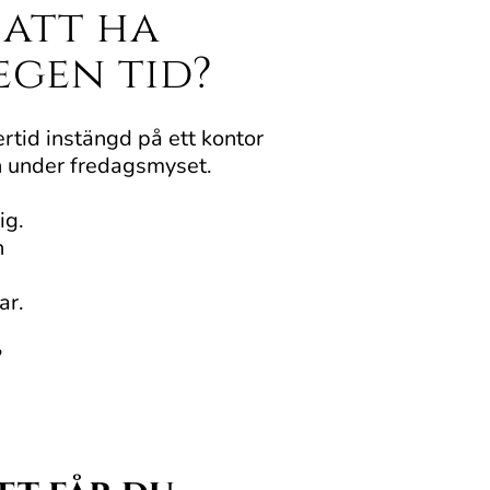
 att ha
egen tid?
ertid instängd på ett kontor
en under fredagsmyset.
ig.
n
ar.
?