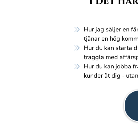
I det hä
Hur jag säljer en f
tjänar en hög kommi
Hur du kan starta 
traggla med affärs
Hur du kan jobba fr
kunder åt dig - uta