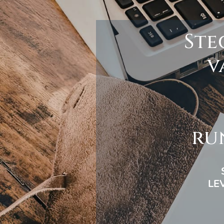
Ste
v
ru
LE