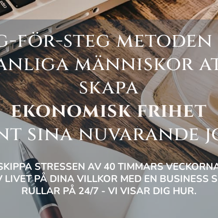
g-för-steg metoden
anliga människor a
skapa
ekonomisk frihet
nt sina nuvarande j
SKIPPA STRESSEN AV 40 TIMMARS VECKORN
V LIVET PÅ DINA VILLKOR MED EN BUSINESS 
RULLAR PÅ 24/7 - VI VISAR DIG HUR.