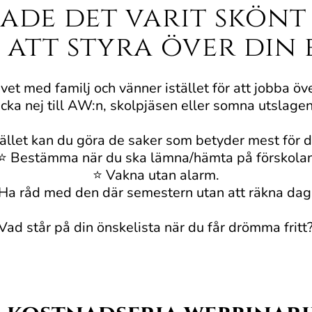
hade det varit skönt
 att styra över din 
vet med familj och vänner istället för att jobba öv
tacka nej till AW:n, skolpjäsen eller somna utslag
tället kan du göra de saker som betyder mest för d
⭐️ Bestämma när du ska lämna/hämta på förskola
⭐️ Vakna utan alarm.
 Ha råd med den där semestern utan att räkna dag
Vad står på din önskelista när du får drömma fritt